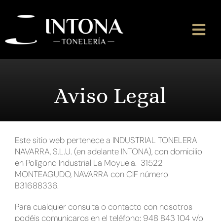
Saltar
al
contenido
Togg
Navi
Inicio
Aviso Legal
Historia
Nosotros
Este sitio web pertenece a INDUSTRIAL TONELERA
Filosofía
NAVARRA, S.L.U. (en adelante INTONA), con domicilio
en Polígono Industrial La Moyuela. 31522
MONTEAGUDO, NAVARRA con CIF número
Gama
B31688336.
RSC
Para cualquier consulta o contacto con nosotros
podéis comunicaros en el teléfono: 948 843 104 y/o