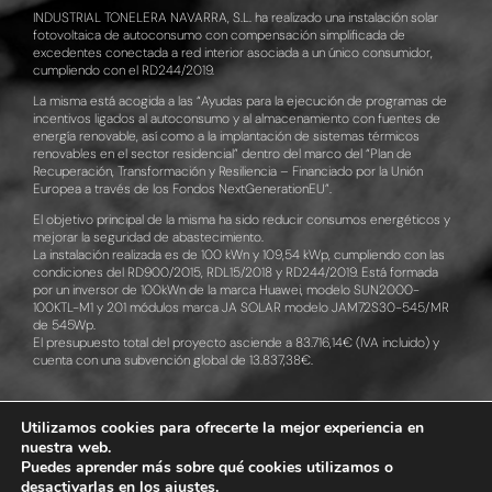
INDUSTRIAL TONELERA NAVARRA, S.L. ha realizado una instalación solar
fotovoltaica de autoconsumo con compensación simplificada de
excedentes conectada a red interior asociada a un único consumidor,
cumpliendo con el RD244/2019.
La misma está acogida a las “Ayudas para la ejecución de programas de
incentivos ligados al autoconsumo y al almacenamiento con fuentes de
energía renovable, así como a la implantación de sistemas térmicos
renovables en el sector residencial” dentro del marco del “Plan de
Recuperación, Transformación y Resiliencia – Financiado por la Unión
Europea a través de los Fondos NextGenerationEU”.
El objetivo principal de la misma ha sido reducir consumos energéticos y
mejorar la seguridad de abastecimiento.
La instalación realizada es de 100 kWn y 109,54 kWp, cumpliendo con las
condiciones del RD900/2015, RDL15/2018 y RD244/2019. Está formada
por un inversor de 100kWn de la marca Huawei, modelo SUN2000-
100KTL-M1 y 201 módulos marca JA SOLAR modelo JAM72S30-545/MR
de 545Wp.
El presupuesto total del proyecto asciende a 83.716,14€ (IVA incluido) y
cuenta con una subvención global de 13.837,38€.
Utilizamos cookies para ofrecerte la mejor experiencia en
nuestra web.
© 2026 | Industrial Tonelera Navarra, S.L.U. Todos los derechos
Puedes aprender más sobre qué cookies utilizamos o
reservados
desactivarlas en los
ajustes
.